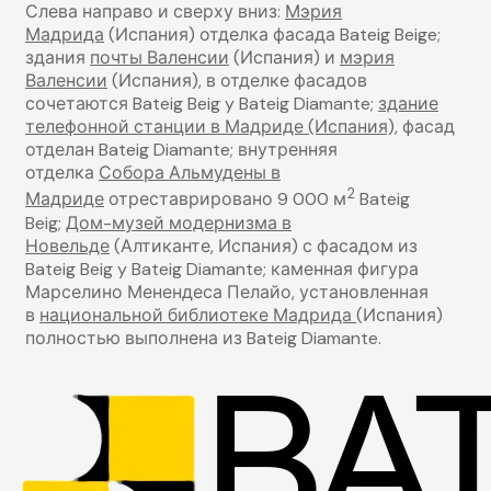
Слева направо и сверху вниз:
Мэрия
Мадрида
(Испания) отделка фасада Bateig Beige;
здания
почты Валенсии
(Испания) и
мэрия
Валенсии
(Испания), в отделке фасадов
сочетаются Bateig Beig y Bateig Diamante;
здание
телефонной станции в Мадриде (Испания),
фасад
отделан Bateig Diamante; внутренняя
отделка
Собора Альмудены в
2
Мадриде
отреставрировано 9 000 м
Bateig
Beig;
Дом-музей модернизма в
Новельде
(Алтиканте, Испания) с фасадом из
Bateig Beig y Bateig Diamante; каменная фигура
Марселино Менендеса Пелайо, установленная
в
национальной библиотеке Мадрида
(Испания)
полностью выполнена из Bateig Diamante.